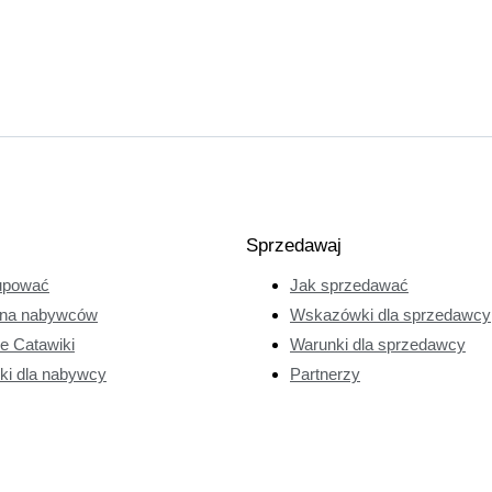
Sprzedawaj
upować
Jak sprzedawać
na nabywców
Wskazówki dla sprzedawcy
ie Catawiki
Warunki dla sprzedawcy
ki dla nabywcy
Partnerzy