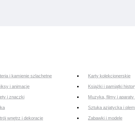
teria i kamienie szlachetne
Karty kolekcjonerskie
ksy i animacje
Książki i pamiątki histo
ty i znaczki
Muzyka, filmy i aparaty 
uka
Sztuka azjatycka i ple
rój wnętrz i dekoracje
Zabawki i modele