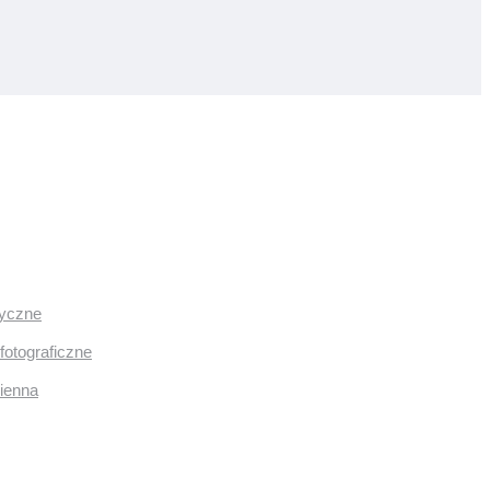
ryczne
fotograficzne
mienna