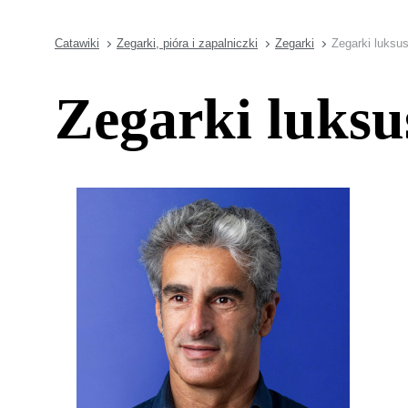
Catawiki
Zegarki, pióra i zapalniczki
Zegarki
Zegarki luksu
Zegarki luksu