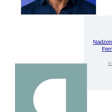
Nadzor
Fer
E