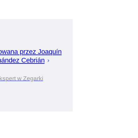
owana przez
Joaquín
nández Cebrián
kspert w Zegarki