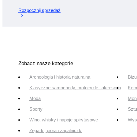
Rozpocznij sprzedaż
Zobacz nasze kategorie
Archeologia i historia naturalna
Biżu
Klasyczne samochody, motocykle i akcesoria
Komi
Moda
Mone
Sporty
Szt
Wino, whisky i napoje spirytusowe
Wyst
Zegarki, pióra i zapalniczki