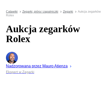
Catawiki
Zegarki, pióra i zapalniczki
Zegarki
Aukcja zegarków
Rolex
Aukcja zegarków
Rolex
Nadzorowana przez
Mauro
Atienza
Ekspert w Zegarki