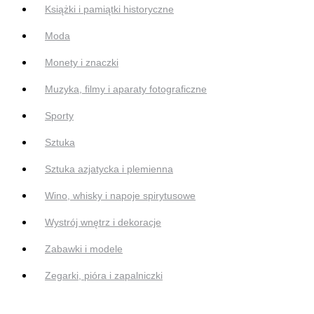
Książki i pamiątki historyczne
Moda
Monety i znaczki
Muzyka, filmy i aparaty fotograficzne
Sporty
Sztuka
Sztuka azjatycka i plemienna
Wino, whisky i napoje spirytusowe
Wystrój wnętrz i dekoracje
Zabawki i modele
Zegarki, pióra i zapalniczki