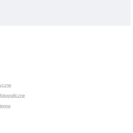
ryczne
fotograficzne
mienna