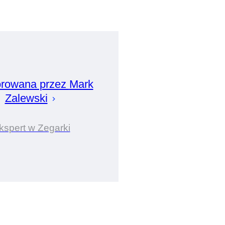
rowana przez
Mark
Zalewski
kspert w Zegarki