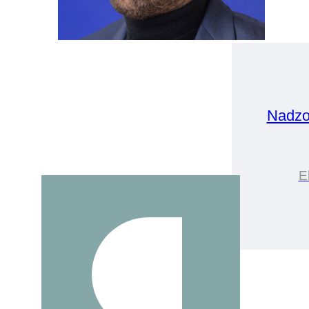
Nadzo
E