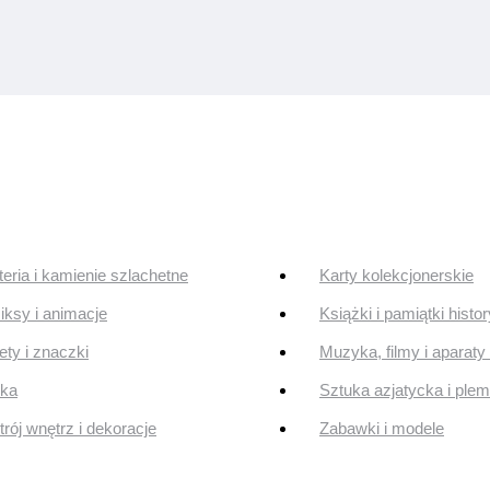
teria i kamienie szlachetne
Karty kolekcjonerskie
ksy i animacje
Książki i pamiątki histo
ty i znaczki
Muzyka, filmy i aparaty 
uka
Sztuka azjatycka i ple
rój wnętrz i dekoracje
Zabawki i modele