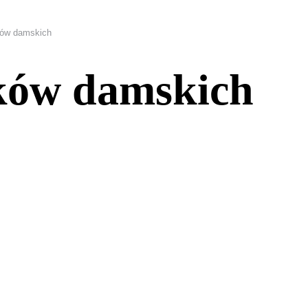
ków damskich
ków damskich