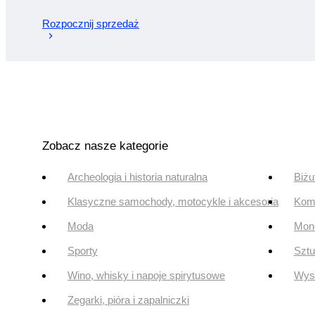
Rozpocznij sprzedaż
Zobacz nasze kategorie
Archeologia i historia naturalna
Biżu
Klasyczne samochody, motocykle i akcesoria
Komi
Moda
Mone
Sporty
Szt
Wino, whisky i napoje spirytusowe
Wyst
Zegarki, pióra i zapalniczki