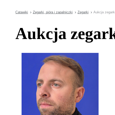
Catawiki
Zegarki, pióra i zapalniczki
Zegarki
Aukcja zegar
Aukcja zegar