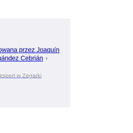
owana przez
Joaquín
nández Cebrián
kspert w Zegarki