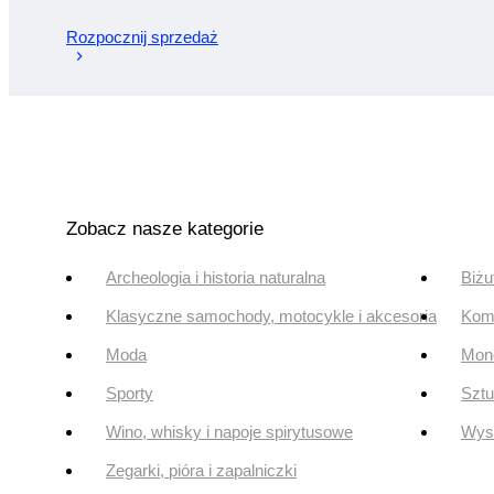
Rozpocznij sprzedaż
Zobacz nasze kategorie
Archeologia i historia naturalna
Biżu
Klasyczne samochody, motocykle i akcesoria
Komi
Moda
Mone
Sporty
Szt
Wino, whisky i napoje spirytusowe
Wyst
Zegarki, pióra i zapalniczki