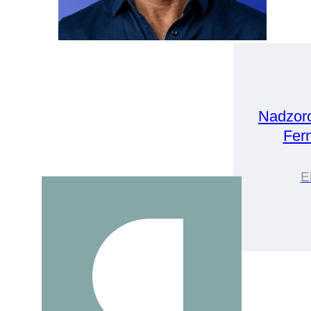
Nadzor
Fer
E