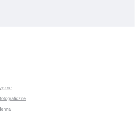
ryczne
fotograficzne
mienna