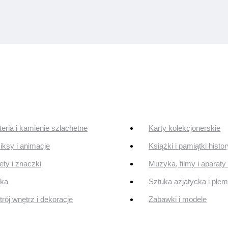
teria i kamienie szlachetne
Karty kolekcjonerskie
ksy i animacje
Książki i pamiątki histo
ty i znaczki
Muzyka, filmy i aparaty 
uka
Sztuka azjatycka i ple
rój wnętrz i dekoracje
Zabawki i modele