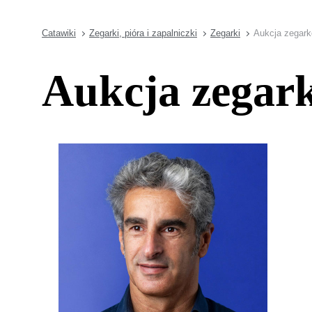
Catawiki
Zegarki, pióra i zapalniczki
Zegarki
Aukcja zegark
Aukcja zegar