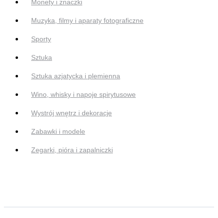
Monety i znaczki
Muzyka, filmy i aparaty fotograficzne
Sporty
Sztuka
Sztuka azjatycka i plemienna
Wino, whisky i napoje spirytusowe
Wystrój wnętrz i dekoracje
Zabawki i modele
Zegarki, pióra i zapalniczki