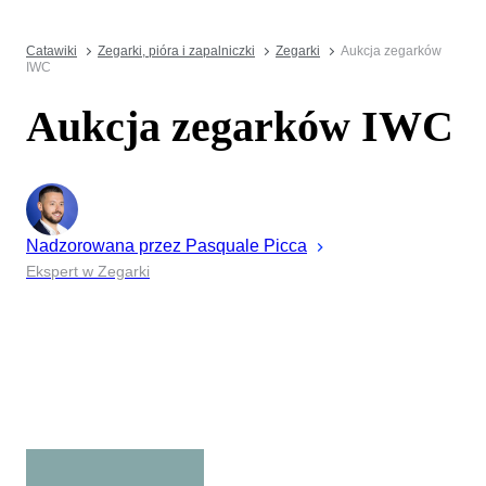
Catawiki
Zegarki, pióra i zapalniczki
Zegarki
Aukcja zegarków
IWC
Aukcja zegarków IWC
Nadzorowana przez
Pasquale
Picca
Ekspert w Zegarki