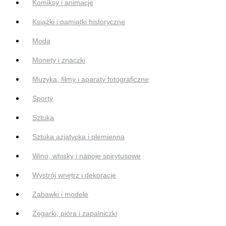
Komiksy i animacje
Książki i pamiątki historyczne
Moda
Monety i znaczki
Muzyka, filmy i aparaty fotograficzne
Sporty
Sztuka
Sztuka azjatycka i plemienna
Wino, whisky i napoje spirytusowe
Wystrój wnętrz i dekoracje
Zabawki i modele
Zegarki, pióra i zapalniczki