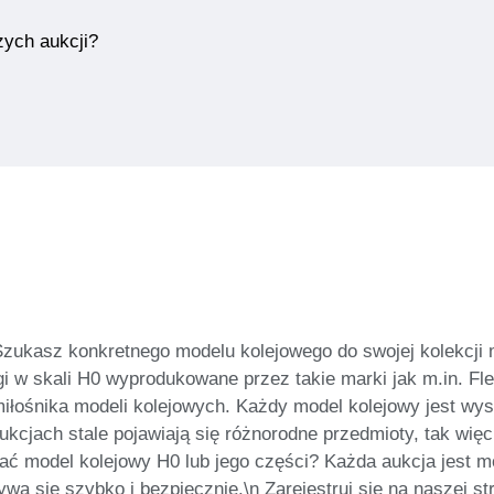
zych aukcji?
Szukasz konkretnego modelu kolejowego do swojej kolekcji 
 w skali H0 wyprodukowane przez takie marki jak m.in. Flei
łośnika modeli kolejowych. Każdy model kolejowy jest wyst
ukcjach stale pojawiają się różnorodne przedmioty, tak wi
ać model kolejowy H0 lub jego części? Każda aukcja jest 
a się szybko i bezpiecznie.\n Zarejestruj się na naszej stro