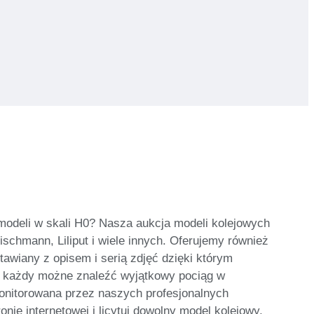
modeli w skali H0? Nasza aukcja modeli kolejowych
schmann, Liliput i wiele innych. Oferujemy również
awiany z opisem i serią zdjęć dzięki którym
ęc każdy możne znaleźć wyjątkowy pociąg w
monitorowana przez naszych profesjonalnych
nie internetowej i licytuj dowolny model kolejowy,