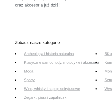
oraz akcesoria już dziś!
Zobacz nasze kategorie
Archeologia i historia naturalna
Biżu
Klasyczne samochody, motocykle i akcesoria
Komi
Moda
Mone
Sporty
Szt
Wino, whisky i napoje spirytusowe
Wyst
Zegarki, pióra i zapalniczki