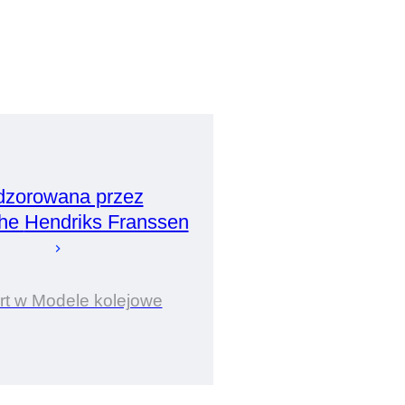
zorowana przez
phe
Hendriks Franssen
rt w Modele kolejowe