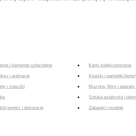
teria i kamienie szlachetne
Karty kolekcjonerskie
ksy i animacje
Książki i pamiątki histo
ty i znaczki
Muzyka, filmy i aparaty 
uka
Sztuka azjatycka i ple
rój wnętrz i dekoracje
Zabawki i modele