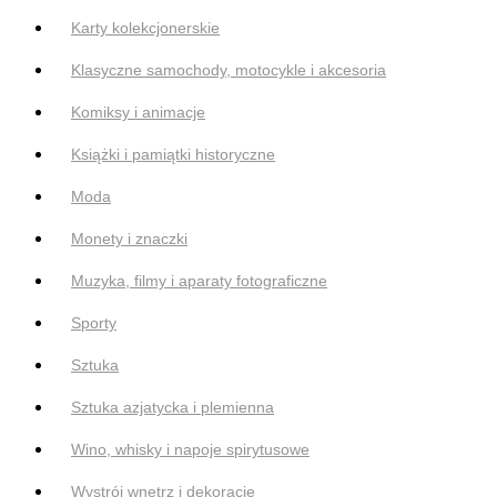
Karty kolekcjonerskie
Klasyczne samochody, motocykle i akcesoria
Komiksy i animacje
Książki i pamiątki historyczne
Moda
Monety i znaczki
Muzyka, filmy i aparaty fotograficzne
Sporty
Sztuka
Sztuka azjatycka i plemienna
Wino, whisky i napoje spirytusowe
Wystrój wnętrz i dekoracje