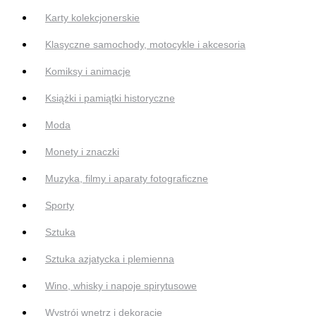
Karty kolekcjonerskie
Klasyczne samochody, motocykle i akcesoria
Komiksy i animacje
Książki i pamiątki historyczne
Moda
Monety i znaczki
Muzyka, filmy i aparaty fotograficzne
Sporty
Sztuka
Sztuka azjatycka i plemienna
Wino, whisky i napoje spirytusowe
Wystrój wnętrz i dekoracje