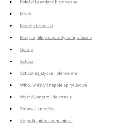
Książki i pamiątki historyczne
Moda
Monety i znaczki
Muzyka, filmy i aparaty fotograficzne
Sporty
Sztuka
Sztuka azjatycka i plemienna
Wino, whisky i napoje spirytusowe
Wystrój wnętrz i dekoracje
Zabawki i modele
Zegarki, pióra i zapalniczki