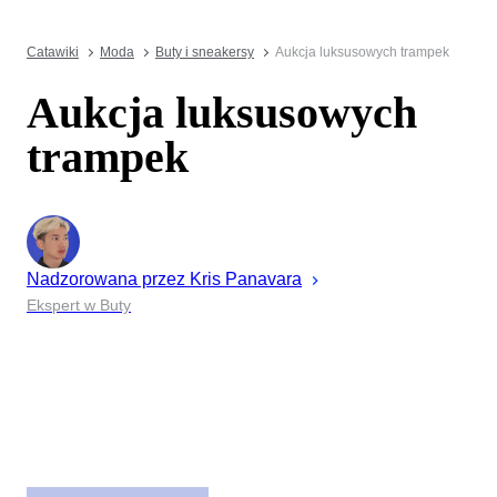
Catawiki
Moda
Buty i sneakersy
Aukcja luksusowych trampek
Aukcja luksusowych
trampek
Nadzorowana przez
Kris
Panavara
Ekspert w Buty