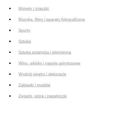
Monety i znaczki
Muzyka, filmy i aparaty fotograficzne
Sporty
Sztuka
Sztuka azjatycka i plemienna
Wino, whisky i napoje spirytusowe
Wystrój wnętrz i dekoracje
Zabawki i modele
Zegarki, pióra i zapalniczki