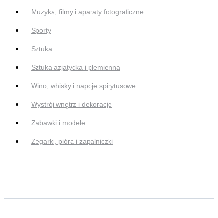
Muzyka, filmy i aparaty fotograficzne
Sporty
Sztuka
Sztuka azjatycka i plemienna
Wino, whisky i napoje spirytusowe
Wystrój wnętrz i dekoracje
Zabawki i modele
Zegarki, pióra i zapalniczki