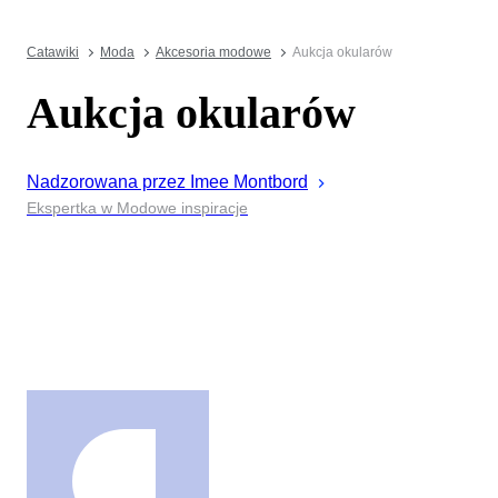
Catawiki
Moda
Akcesoria modowe
Aukcja okularów
Aukcja okularów
Nadzorowana przez
Imee
Montbord
Ekspertka w Modowe inspiracje