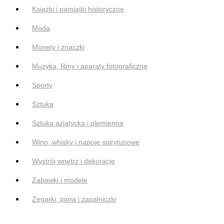
Książki i pamiątki historyczne
Moda
Monety i znaczki
Muzyka, filmy i aparaty fotograficzne
Sporty
Sztuka
Sztuka azjatycka i plemienna
Wino, whisky i napoje spirytusowe
Wystrój wnętrz i dekoracje
Zabawki i modele
Zegarki, pióra i zapalniczki