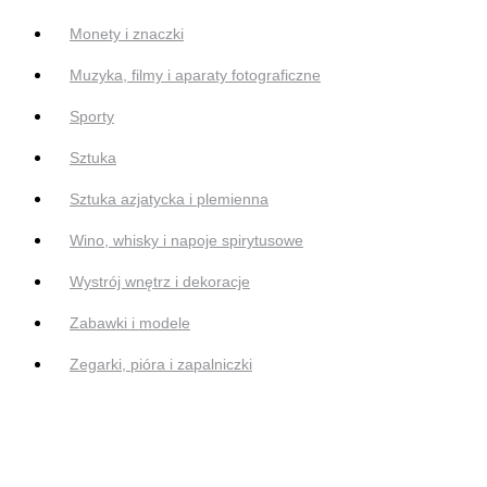
Monety i znaczki
Muzyka, filmy i aparaty fotograficzne
Sporty
Sztuka
Sztuka azjatycka i plemienna
Wino, whisky i napoje spirytusowe
Wystrój wnętrz i dekoracje
Zabawki i modele
Zegarki, pióra i zapalniczki