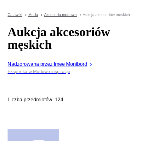
Catawiki
Moda
Akcesoria modowe
Aukcja akcesoriów męskich
Aukcja akcesoriów
męskich
Nadzorowana przez
Imee
Montbord
Ekspertka w Modowe inspiracje
Liczba przedmiotów: 124