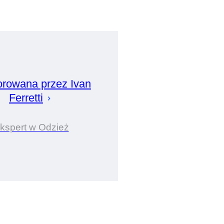
orowana przez
Ivan
Ferretti
kspert w Odzież