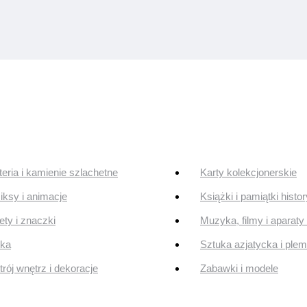
teria i kamienie szlachetne
Karty kolekcjonerskie
ksy i animacje
Książki i pamiątki histo
ty i znaczki
Muzyka, filmy i aparaty 
uka
Sztuka azjatycka i ple
rój wnętrz i dekoracje
Zabawki i modele