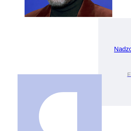
Nadz
E