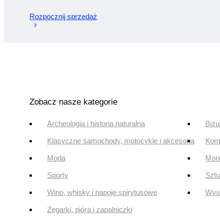
Rozpocznij sprzedaż
Zobacz nasze kategorie
Archeologia i historia naturalna
Biżu
Klasyczne samochody, motocykle i akcesoria
Komi
Moda
Mone
Sporty
Szt
Wino, whisky i napoje spirytusowe
Wyst
Zegarki, pióra i zapalniczki