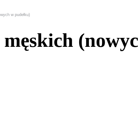
owych w pudełku)
 męskich (nowyc