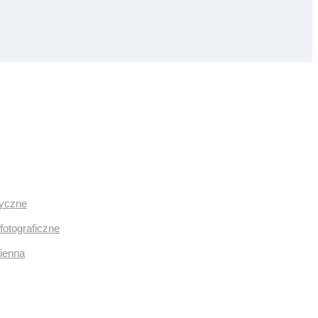
ryczne
fotograficzne
mienna