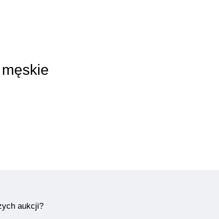
y męskie
zych aukcji?