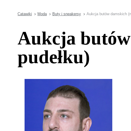
Catawiki
Moda
Buty i sneakersy
Aukcja butów damskich (
Aukcja butów
pudełku)