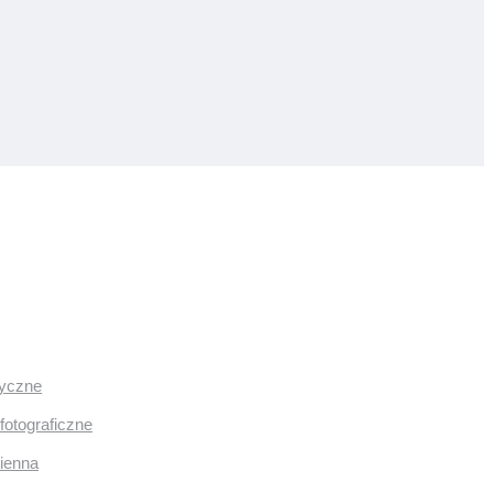
ryczne
fotograficzne
mienna