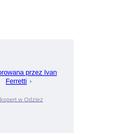
orowana przez
Ivan
Ferretti
kspert w Odzież