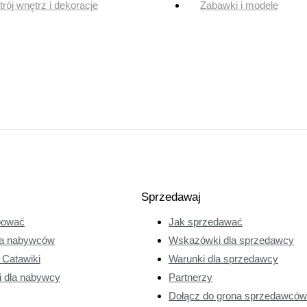
rój wnętrz i dekoracje
Zabawki i modele
Sprzedawaj
pować
Jak sprzedawać
a nabywców
Wskazówki dla sprzedawcy
e Catawiki
Warunki dla sprzedawcy
i dla nabywcy
Partnerzy
Dołącz do grona sprzedawców 