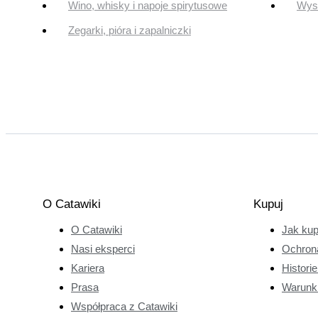
Wino, whisky i napoje spirytusowe
Wyst
Zegarki, pióra i zapalniczki
O Catawiki
Kupuj
O Catawiki
Jak ku
Nasi eksperci
Ochron
Kariera
Histori
Prasa
Warunk
Współpraca z Catawiki