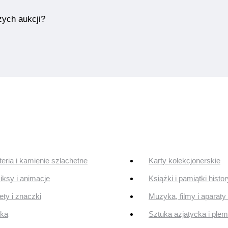
zych aukcji?
teria i kamienie szlachetne
Karty kolekcjonerskie
ksy i animacje
Książki i pamiątki histo
ty i znaczki
Muzyka, filmy i aparaty 
uka
Sztuka azjatycka i ple