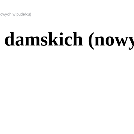
nowych w pudełku)
 damskich (now