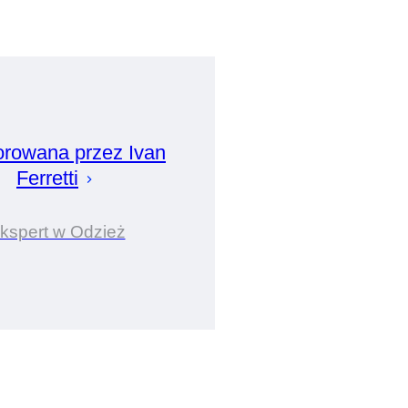
orowana przez
Ivan
Ferretti
kspert w Odzież