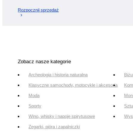
Rozpocznij sprzedaż
Zobacz nasze kategorie
Archeologia i historia naturalna
Biżu
Klasyczne samochody, motocykle i akcesoria
Komi
Moda
Mone
Sporty
Szt
Wino, whisky i napoje spirytusowe
Wyst
Zegarki, pióra i zapalniczki