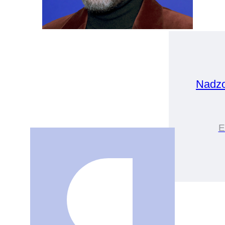
Nadz
E