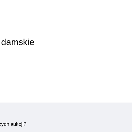
y damskie
zych aukcji?