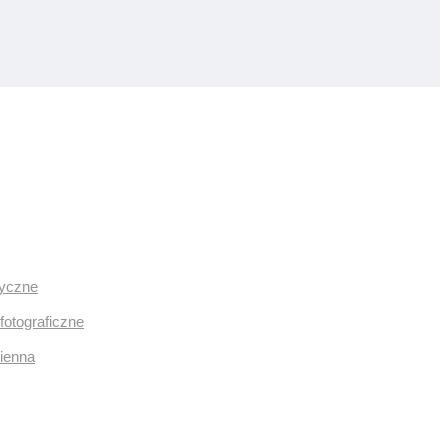
ryczne
fotograficzne
mienna