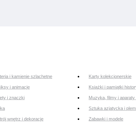
teria i kamienie szlachetne
Karty kolekcjonerskie
ksy i animacje
Książki i pamiątki histo
ty i znaczki
Muzyka, filmy i aparaty 
uka
Sztuka azjatycka i ple
rój wnętrz i dekoracje
Zabawki i modele