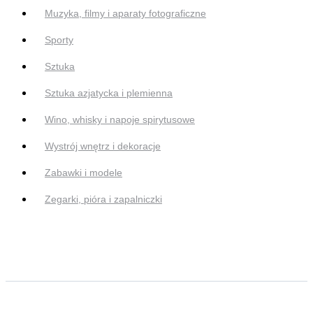
Muzyka, filmy i aparaty fotograficzne
Sporty
Sztuka
Sztuka azjatycka i plemienna
Wino, whisky i napoje spirytusowe
Wystrój wnętrz i dekoracje
Zabawki i modele
Zegarki, pióra i zapalniczki