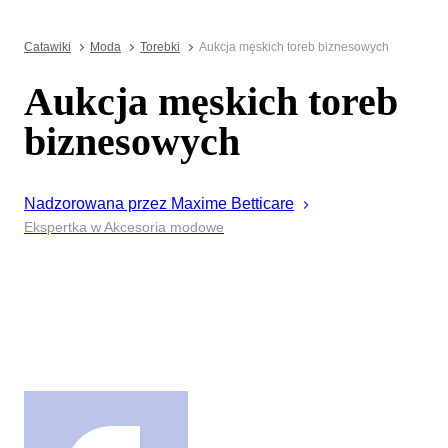
Catawiki
Moda
Torebki
Aukcja męskich toreb biznesowych
Aukcja męskich toreb
biznesowych
Nadzorowana przez
Maxime
Betticare
Ekspertka w Akcesoria modowe