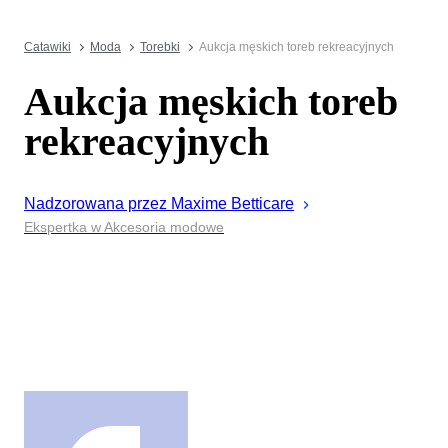
Catawiki
Moda
Torebki
Aukcja męskich toreb rekreacyjnych
Aukcja męskich toreb
rekreacyjnych
Nadzorowana przez
Maxime
Betticare
Ekspertka w Akcesoria modowe