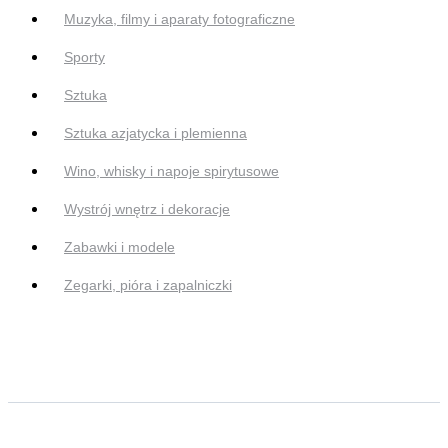
Muzyka, filmy i aparaty fotograficzne
Sporty
Sztuka
Sztuka azjatycka i plemienna
Wino, whisky i napoje spirytusowe
Wystrój wnętrz i dekoracje
Zabawki i modele
Zegarki, pióra i zapalniczki