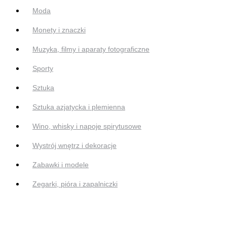
Moda
Monety i znaczki
Muzyka, filmy i aparaty fotograficzne
Sporty
Sztuka
Sztuka azjatycka i plemienna
Wino, whisky i napoje spirytusowe
Wystrój wnętrz i dekoracje
Zabawki i modele
Zegarki, pióra i zapalniczki