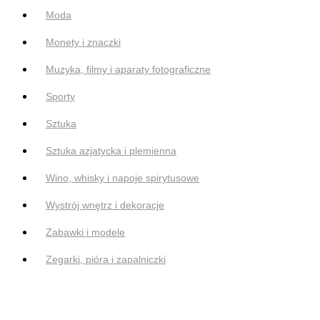
Moda
Monety i znaczki
Muzyka, filmy i aparaty fotograficzne
Sporty
Sztuka
Sztuka azjatycka i plemienna
Wino, whisky i napoje spirytusowe
Wystrój wnętrz i dekoracje
Zabawki i modele
Zegarki, pióra i zapalniczki