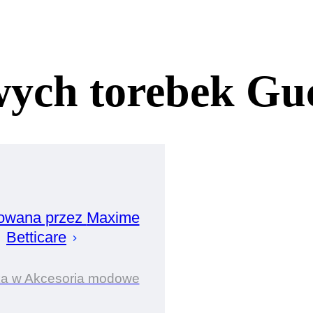
wych torebek Gu
owana przez
Maxime
Betticare
ka w Akcesoria modowe