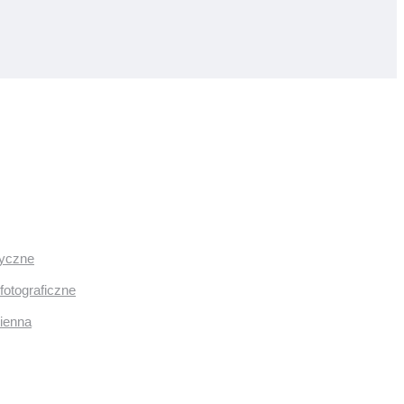
ryczne
fotograficzne
mienna