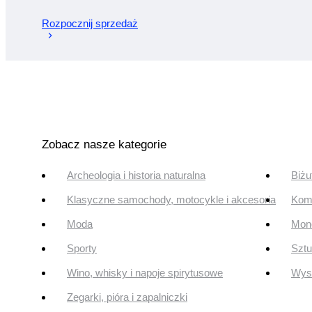
Rozpocznij sprzedaż
Zobacz nasze kategorie
Archeologia i historia naturalna
Biżu
Klasyczne samochody, motocykle i akcesoria
Komi
Moda
Mone
Sporty
Szt
Wino, whisky i napoje spirytusowe
Wyst
Zegarki, pióra i zapalniczki