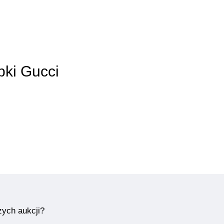
bki Gucci
zych aukcji?