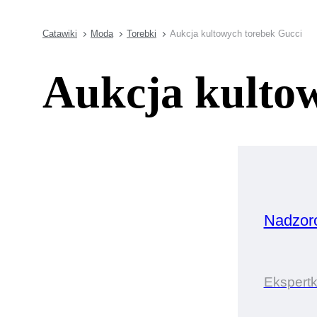
Catawiki
Moda
Torebki
Aukcja kultowych torebek Gucci
Aukcja kulto
Nadzor
Ekspert