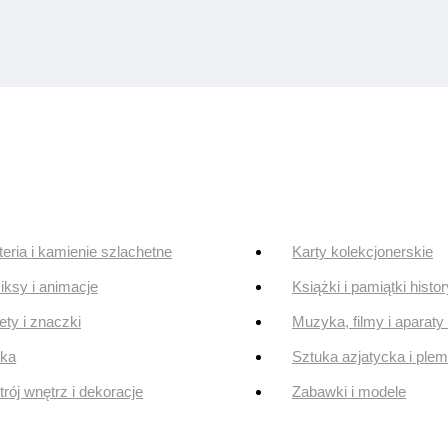
teria i kamienie szlachetne
Karty kolekcjonerskie
ksy i animacje
Książki i pamiątki histo
ty i znaczki
Muzyka, filmy i aparaty 
uka
Sztuka azjatycka i ple
rój wnętrz i dekoracje
Zabawki i modele