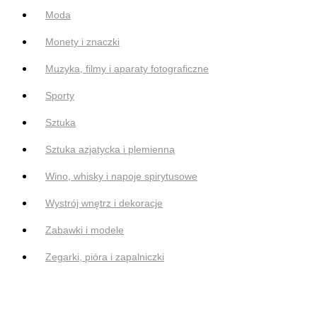
Moda
Monety i znaczki
Muzyka, filmy i aparaty fotograficzne
Sporty
Sztuka
Sztuka azjatycka i plemienna
Wino, whisky i napoje spirytusowe
Wystrój wnętrz i dekoracje
Zabawki i modele
Zegarki, pióra i zapalniczki