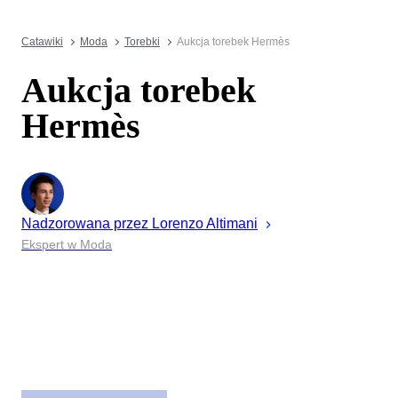
Catawiki
Moda
Torebki
Aukcja torebek Hermès
Aukcja torebek
Hermès
Nadzorowana przez
Lorenzo
Altimani
Ekspert w Moda