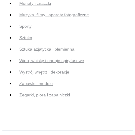
Monety i znaczki
Muzyka, filmy i aparaty fotograficzne
Sporty
Sztuka
Sztuka azjatycka i plemienna
Wino, whisky i napoje spirytusowe
Wystrój wnętrz i dekoracje
Zabawki i modele
Zegarki, pióra i zapalniczki