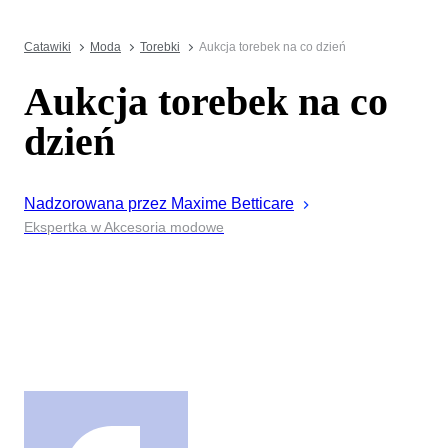
Catawiki
Moda
Torebki
Aukcja torebek na co dzień
Aukcja torebek na co
dzień
Nadzorowana przez
Maxime
Betticare
Ekspertka w Akcesoria modowe