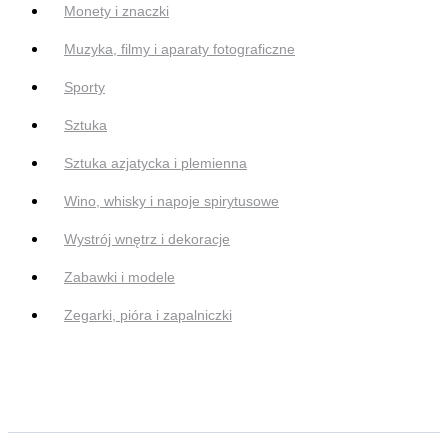
Monety i znaczki
Muzyka, filmy i aparaty fotograficzne
Sporty
Sztuka
Sztuka azjatycka i plemienna
Wino, whisky i napoje spirytusowe
Wystrój wnętrz i dekoracje
Zabawki i modele
Zegarki, pióra i zapalniczki