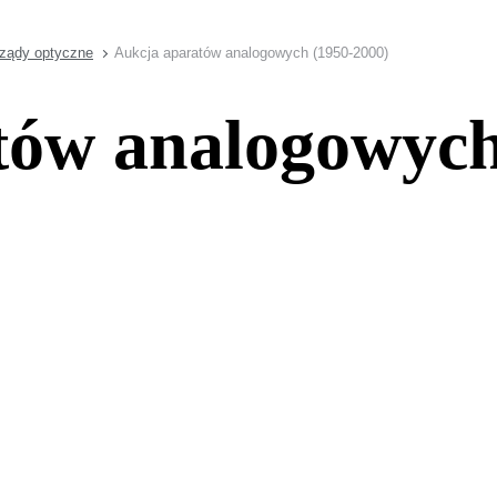
rządy optyczne
Aukcja aparatów analogowych (1950-2000)
tów analogowych