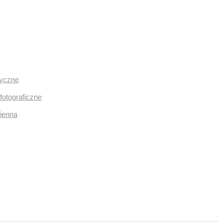
ryczne
fotograficzne
mienna