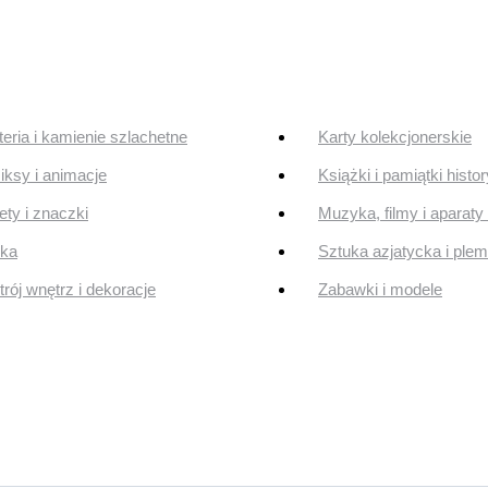
teria i kamienie szlachetne
Karty kolekcjonerskie
ksy i animacje
Książki i pamiątki histo
ty i znaczki
Muzyka, filmy i aparaty 
uka
Sztuka azjatycka i ple
rój wnętrz i dekoracje
Zabawki i modele