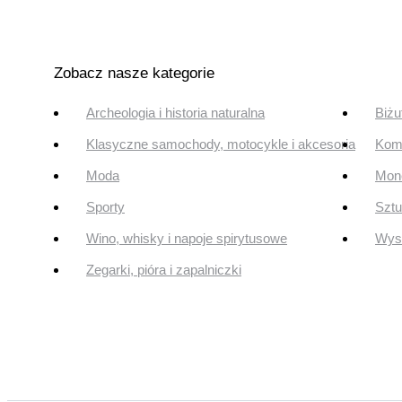
Zobacz nasze kategorie
Archeologia i historia naturalna
Biżu
Klasyczne samochody, motocykle i akcesoria
Komi
Moda
Mone
Sporty
Szt
Wino, whisky i napoje spirytusowe
Wyst
Zegarki, pióra i zapalniczki