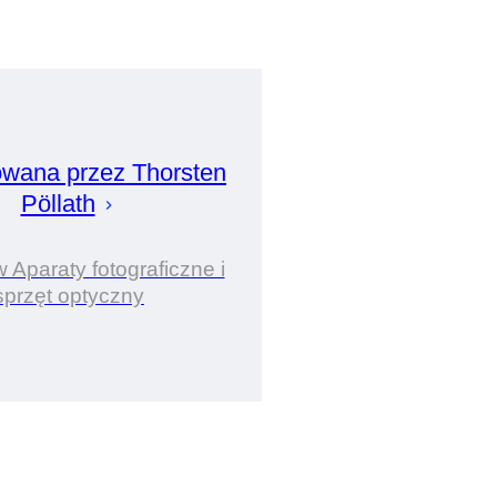
owana przez
Thorsten
Pöllath
 Aparaty fotograficzne i
sprzęt optyczny