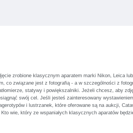
a zdjęcie zrobione klasycznym aparatem marki Nikon, Leica 
im, co związane jest z fotografią - a w szczególności z fo
atłomierze, statywy i powiększalniki. Jeżeli chcesz, aby zdj
 osiągnąć swój cel. Jeśli jesteś zainteresowany wystawienie
gerotypów i lustrzanek, które oferowane są na aukcji, Cataw
j! Kto wie, który ze wspaniałych klasycznych aparatów będ