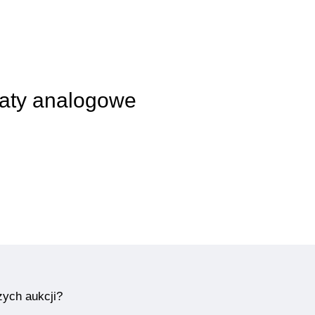
raty analogowe
zych aukcji?