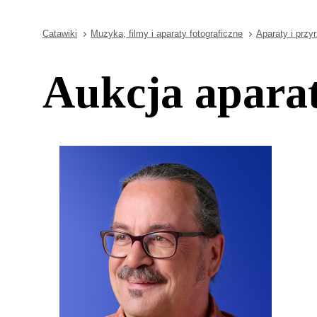
Catawiki
Muzyka, filmy i aparaty fotograficzne
Aparaty i przy
Aukcja apara