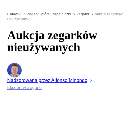
Catawiki
Zegarki, pióra i zapalniczki
Zegarki
Aukcja zegarków
nieużywanych
Aukcja zegarków
nieużywanych
Nadzorowana przez
Alfonso
Minondo
Ekspert w Zegarki