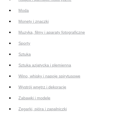
Moda
Monety i znaczki
Muzyka, filmy i aparaty fotograficzne
Sporty
Sztuka
Sztuka azjatycka i plemienna
Wino, whisky i napoje spirytusowe
Wystrój wnętrz i dekoracje
Zabawki i modele
Zegarki, pióra i zapalniczki