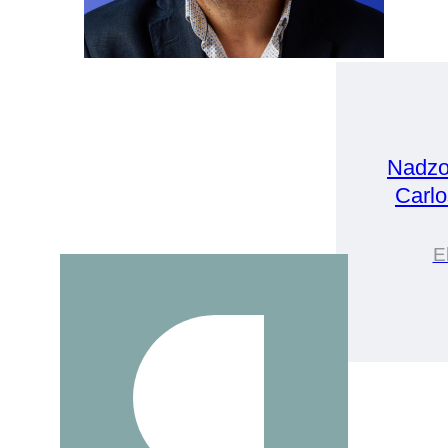
Nadzo
Carlo
E