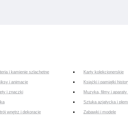
teria i kamienie szlachetne
Karty kolekcjonerskie
ksy i animacje
Książki i pamiątki histo
ty i znaczki
Muzyka, filmy i aparaty 
uka
Sztuka azjatycka i ple
rój wnętrz i dekoracje
Zabawki i modele