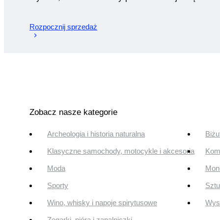
Rozpocznij sprzedaż
Zobacz nasze kategorie
Archeologia i historia naturalna
Biżu
Klasyczne samochody, motocykle i akcesoria
Komi
Moda
Mone
Sporty
Szt
Wino, whisky i napoje spirytusowe
Wyst
Zegarki, pióra i zapalniczki