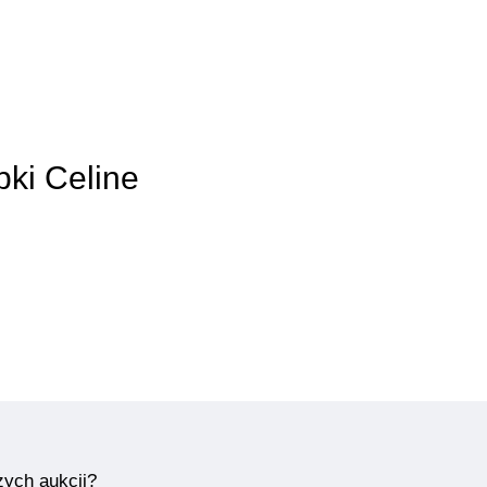
bki Celine
zych aukcji?