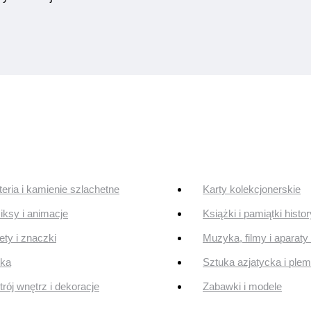
teria i kamienie szlachetne
Karty kolekcjonerskie
ksy i animacje
Książki i pamiątki histo
ty i znaczki
Muzyka, filmy i aparaty 
uka
Sztuka azjatycka i ple
rój wnętrz i dekoracje
Zabawki i modele