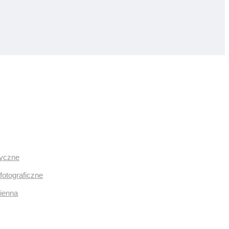
ryczne
fotograficzne
mienna