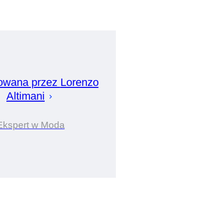
owana przez
Lorenzo
Altimani
Ekspert w Moda