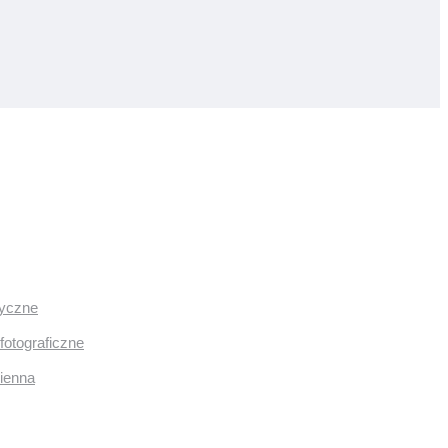
ryczne
fotograficzne
mienna