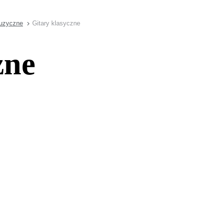
muzyczne
Gitary klasyczne
zne