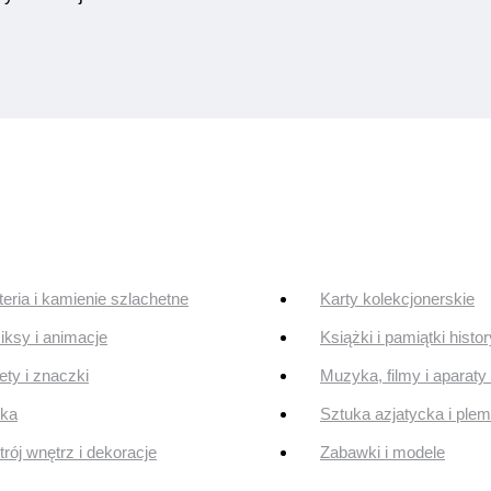
teria i kamienie szlachetne
Karty kolekcjonerskie
ksy i animacje
Książki i pamiątki histo
ty i znaczki
Muzyka, filmy i aparaty 
uka
Sztuka azjatycka i ple
rój wnętrz i dekoracje
Zabawki i modele