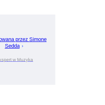
owana przez
Simone
Sedda
kspert w Muzyka