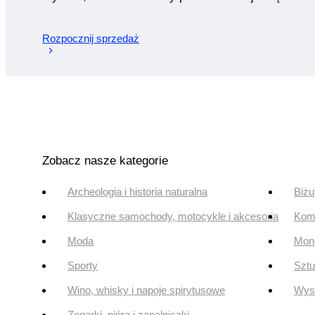
Rozpocznij sprzedaż
Zobacz nasze kategorie
Archeologia i historia naturalna
Biżu
Klasyczne samochody, motocykle i akcesoria
Komi
Moda
Mone
Sporty
Szt
Wino, whisky i napoje spirytusowe
Wyst
Zegarki, pióra i zapalniczki