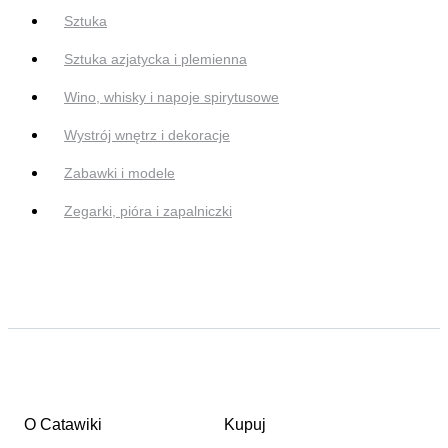
Sztuka
Sztuka azjatycka i plemienna
Wino, whisky i napoje spirytusowe
Wystrój wnętrz i dekoracje
Zabawki i modele
Zegarki, pióra i zapalniczki
O Catawiki
Kupuj