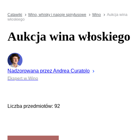
Catawiki
Wino, whisky i napoje spirytusowe
Wino
Aukcja wina
włoskiego
Aukcja wina włoskiego
Nadzorowana przez
Andrea
Curatolo
Ekspert w Wino
Liczba przedmiotów: 92