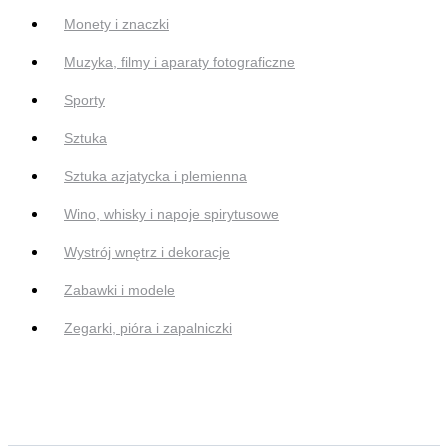
Monety i znaczki
Muzyka, filmy i aparaty fotograficzne
Sporty
Sztuka
Sztuka azjatycka i plemienna
Wino, whisky i napoje spirytusowe
Wystrój wnętrz i dekoracje
Zabawki i modele
Zegarki, pióra i zapalniczki