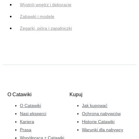
Wystrój wnętrz i dekoracje
Zabawki i modele
Zegarki, pióra i zapalniczki
O Catawiki
Kupuj
O Catawiki
Jak kupować
Nasi eksperci
Ochrona nabywców
Kariera
Historie Catawiki
Prasa
Warunki dla nabywcy
Współpraca z Catawiki