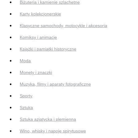
Biżuteria i kamienie szlachetne
Karty kolekcjonerskie
Klasyczne samochody, motocykle i akcesoria
Komiksy i animacje
Książki i pamiątki historyczne
Moda
Monety i znaczki
Muzyka, filmy i aparaty fotograficzne
Sporty
Sztuka
Sztuka azjatycka i plemienna
Wino, whisky i napoje spirytusowe