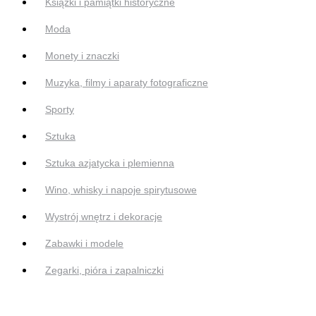
Książki i pamiątki historyczne
Moda
Monety i znaczki
Muzyka, filmy i aparaty fotograficzne
Sporty
Sztuka
Sztuka azjatycka i plemienna
Wino, whisky i napoje spirytusowe
Wystrój wnętrz i dekoracje
Zabawki i modele
Zegarki, pióra i zapalniczki