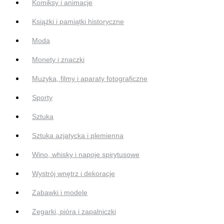
Komiksy i animacje
Książki i pamiątki historyczne
Moda
Monety i znaczki
Muzyka, filmy i aparaty fotograficzne
Sporty
Sztuka
Sztuka azjatycka i plemienna
Wino, whisky i napoje spirytusowe
Wystrój wnętrz i dekoracje
Zabawki i modele
Zegarki, pióra i zapalniczki