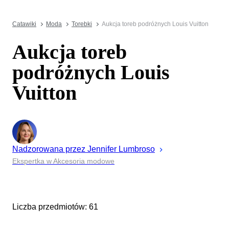
Catawiki
Moda
Torebki
Aukcja toreb podróżnych Louis Vuitton
Aukcja toreb
podróżnych Louis
Vuitton
Nadzorowana przez
Jennifer
Lumbroso
Ekspertka w Akcesoria modowe
Liczba przedmiotów: 61