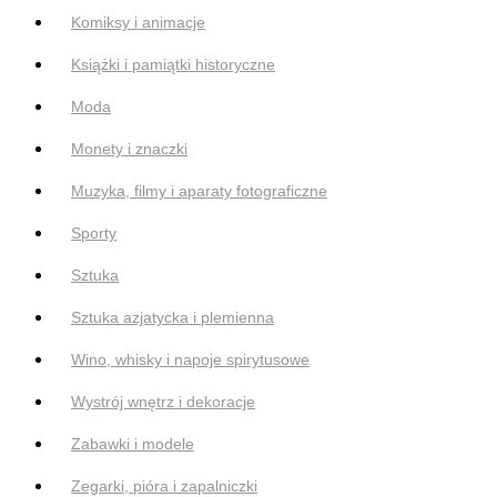
Komiksy i animacje
Książki i pamiątki historyczne
Moda
Monety i znaczki
Muzyka, filmy i aparaty fotograficzne
Sporty
Sztuka
Sztuka azjatycka i plemienna
Wino, whisky i napoje spirytusowe
Wystrój wnętrz i dekoracje
Zabawki i modele
Zegarki, pióra i zapalniczki