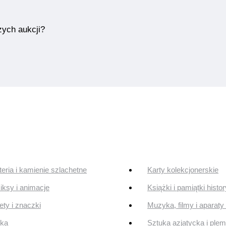
zych aukcji?
teria i kamienie szlachetne
Karty kolekcjonerskie
ksy i animacje
Książki i pamiątki histo
ty i znaczki
Muzyka, filmy i aparaty 
uka
Sztuka azjatycka i ple