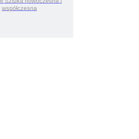
 w Sztuka nowoczesna i
współczesna