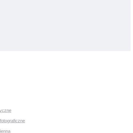
ryczne
fotograficzne
mienna