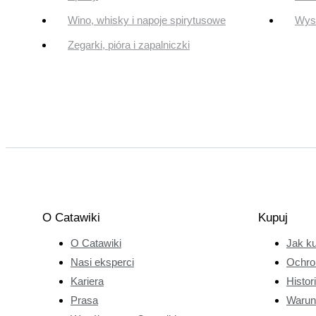
Wino, whisky i napoje spirytusowe
Wyst
Zegarki, pióra i zapalniczki
O Catawiki
Kupuj
O Catawiki
Jak k
Nasi eksperci
Ochro
Kariera
Histor
Prasa
Warun