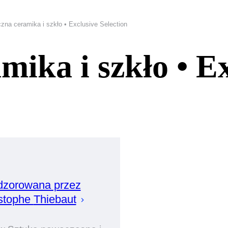
zna ceramika i szkło • Exclusive Selection
mika i szkło • E
zorowana przez
stophe
Thiebaut