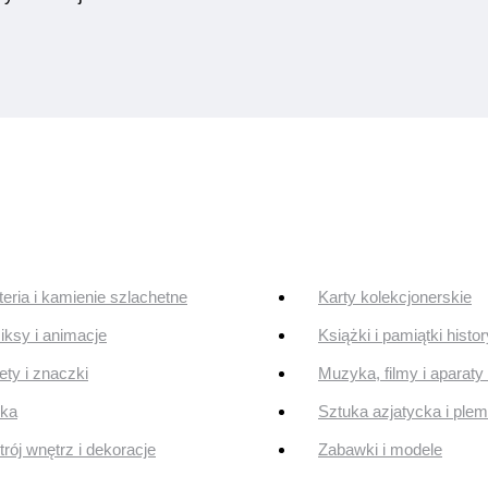
teria i kamienie szlachetne
Karty kolekcjonerskie
ksy i animacje
Książki i pamiątki histo
ty i znaczki
Muzyka, filmy i aparaty 
uka
Sztuka azjatycka i ple
rój wnętrz i dekoracje
Zabawki i modele