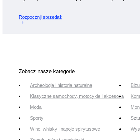
Rozpocznij sprzedaż
Zobacz nasze kategorie
Archeologia i historia naturalna
Biżu
Klasyczne samochody, motocykle i akcesoria
Komi
Moda
Mone
Sporty
Szt
Wino, whisky i napoje spirytusowe
Wyst
Zegarki, pióra i zapalniczki