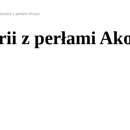
iżuterii z perłami Akoya
rii z perłami Ak