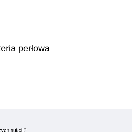
teria perłowa
zych aukcji?