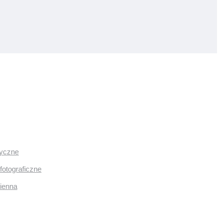
ryczne
fotograficzne
mienna