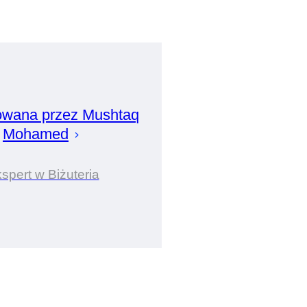
owana przez
Mushtaq
Mohamed
spert w Biżuteria