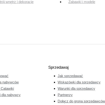
rój wnętrz i dekoracje
Zabawki i modele
Sprzedawaj
pować
Jak sprzedawać
a nabywców
Wskazówki dla sprzedawcy
e Catawiki
Warunki dla sprzedawcy
i dla nabywcy
Partnerzy
Dołącz do grona sprzedawców 