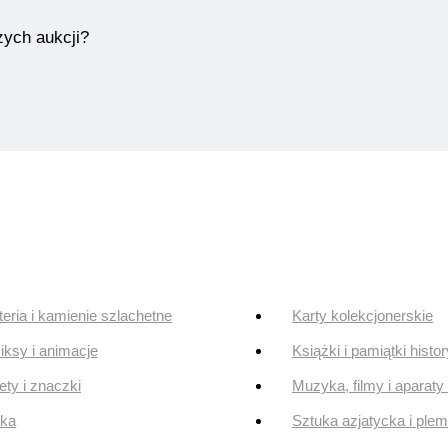
zych aukcji?
teria i kamienie szlachetne
Karty kolekcjonerskie
ksy i animacje
Książki i pamiątki histo
ty i znaczki
Muzyka, filmy i aparaty 
uka
Sztuka azjatycka i ple