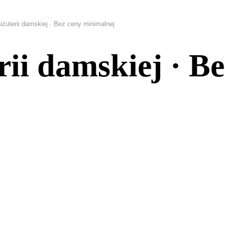
iżuterii damskiej · Bez ceny minimalnej
rii damskiej · Be