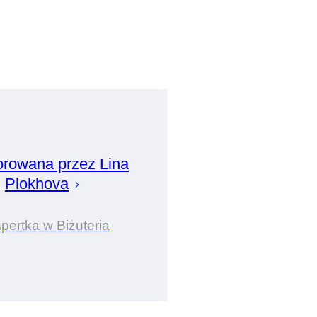
orowana przez
Lina
Plokhova
pertka w Biżuteria