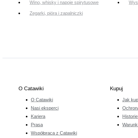
Wino, whisky i napoje spirytusowe
Wyst
Zegarki, pióra i zapalniczki
O Catawiki
Kupuj
O Catawiki
Jak ku
Nasi eksperci
Ochron
Kariera
Histori
Prasa
Warunk
Współpraca z Catawiki