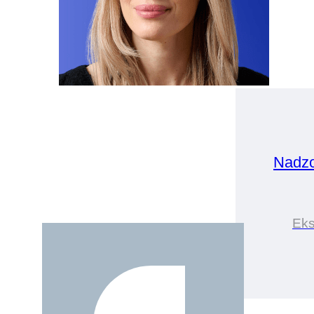
Nadz
Eks