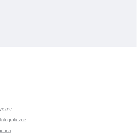
ryczne
fotograficzne
mienna