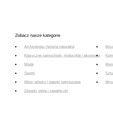
Zobacz nasze kategorie
Archeologia i historia naturalna
Biżu
Klasyczne samochody, motocykle i akcesoria
Komi
Moda
Mone
Sporty
Szt
Wino, whisky i napoje spirytusowe
Wyst
Zegarki, pióra i zapalniczki