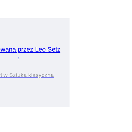
owana przez
Leo
Setz
t w Sztuka klasyczna