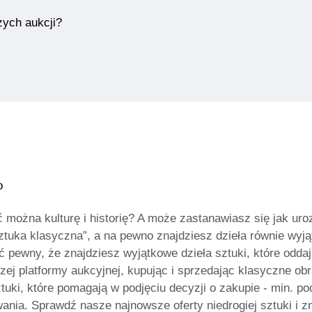
zych aukcji?
o
 można kulturę i historię? A może zastanawiasz się jak ur
sztuka klasyczna”, a na pewno znajdziesz dzieła równie wyją
wny, że znajdziesz wyjątkowe dzieła sztuki, które oddają p
ej platformy aukcyjnej, kupując i sprzedając klasyczne obraz
ztuki, które pomagają w podjęciu decyzji o zakupie - min. p
nia. Sprawdź nasze najnowsze oferty niedrogiej sztuki i zn