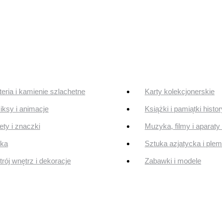
teria i kamienie szlachetne
Karty kolekcjonerskie
ksy i animacje
Książki i pamiątki histo
ty i znaczki
Muzyka, filmy i aparaty 
uka
Sztuka azjatycka i ple
rój wnętrz i dekoracje
Zabawki i modele