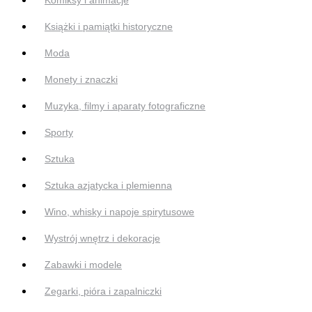
Książki i pamiątki historyczne
Moda
Monety i znaczki
Muzyka, filmy i aparaty fotograficzne
Sporty
Sztuka
Sztuka azjatycka i plemienna
Wino, whisky i napoje spirytusowe
Wystrój wnętrz i dekoracje
Zabawki i modele
Zegarki, pióra i zapalniczki