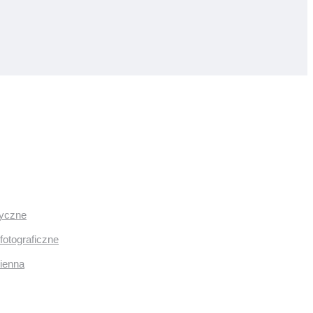
ryczne
fotograficzne
mienna