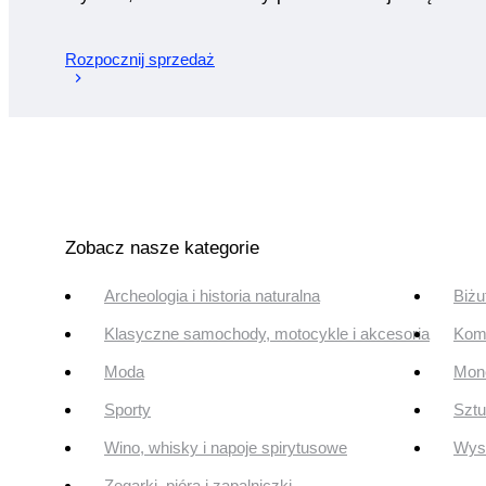
Rozpocznij sprzedaż
Zobacz nasze kategorie
Archeologia i historia naturalna
Biżu
Klasyczne samochody, motocykle i akcesoria
Komi
Moda
Mone
Sporty
Szt
Wino, whisky i napoje spirytusowe
Wyst
Zegarki, pióra i zapalniczki