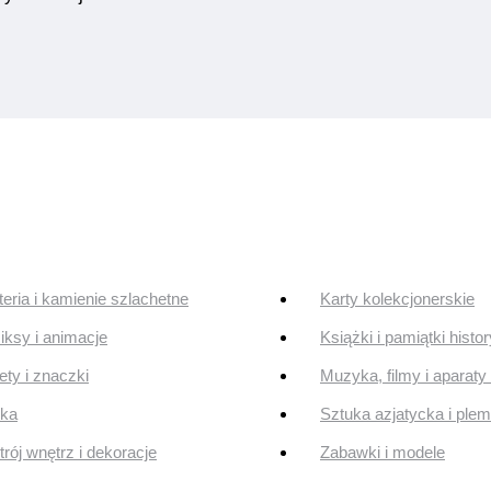
teria i kamienie szlachetne
Karty kolekcjonerskie
ksy i animacje
Książki i pamiątki histo
ty i znaczki
Muzyka, filmy i aparaty 
uka
Sztuka azjatycka i ple
rój wnętrz i dekoracje
Zabawki i modele