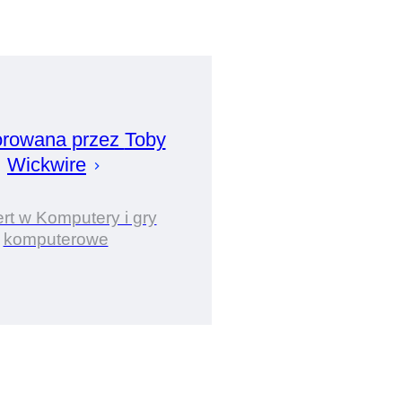
rowana przez
Toby
Wickwire
rt w Komputery i gry
komputerowe