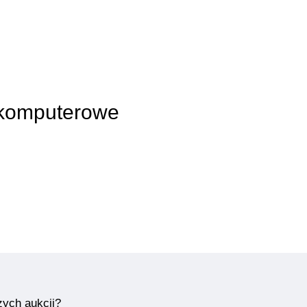
y komputerowe
zych aukcji?