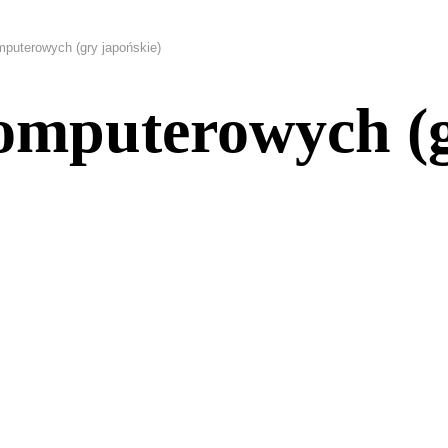
mputerowych (gry japońskie)
omputerowych (g