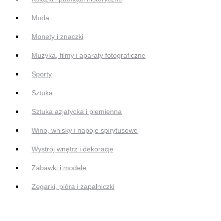
Moda
Monety i znaczki
Muzyka, filmy i aparaty fotograficzne
Sporty
Sztuka
Sztuka azjatycka i plemienna
Wino, whisky i napoje spirytusowe
Wystrój wnętrz i dekoracje
Zabawki i modele
Zegarki, pióra i zapalniczki