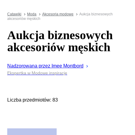
Catawiki
Moda
Akcesoria modowe
Aukcja biznesowych
akcesoriów męskich
Aukcja biznesowych
akcesoriów męskich
Nadzorowana przez
Imee
Montbord
Ekspertka w Modowe inspiracje
Liczba przedmiotów: 83