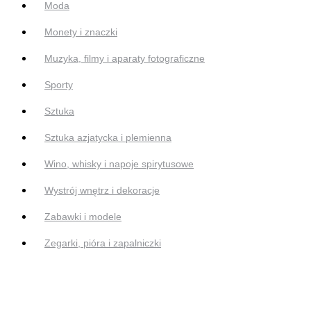
Moda
Monety i znaczki
Muzyka, filmy i aparaty fotograficzne
Sporty
Sztuka
Sztuka azjatycka i plemienna
Wino, whisky i napoje spirytusowe
Wystrój wnętrz i dekoracje
Zabawki i modele
Zegarki, pióra i zapalniczki