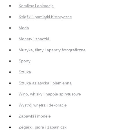
Komiksy i animacje
Książki i pamiątki historyczne
Moda
Monety i znaczki
Muzyka, filmy i aparaty fotograficzne
Sporty
Sztuka
Sztuka azjatycka i plemienna
Wino, whisky i napoje spirytusowe
Wystrój wnętrz i dekoracje
Zabawki i modele
Zegarki, pióra i zapalniczki