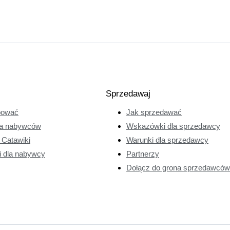
Sprzedawaj
pować
Jak sprzedawać
a nabywców
Wskazówki dla sprzedawcy
e Catawiki
Warunki dla sprzedawcy
i dla nabywcy
Partnerzy
Dołącz do grona sprzedawców 