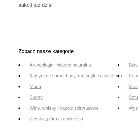
aukcji już dziś!
Zobacz nasze kategorie
Archeologia i historia naturalna
Biżu
Klasyczne samochody, motocykle i akcesoria
Komi
Moda
Mone
Sporty
Szt
Wino, whisky i napoje spirytusowe
Wyst
Zegarki, pióra i zapalniczki