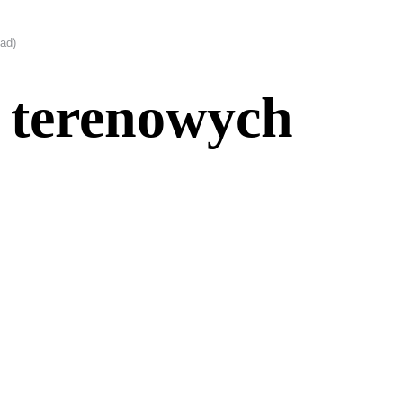
ad)
 terenowych