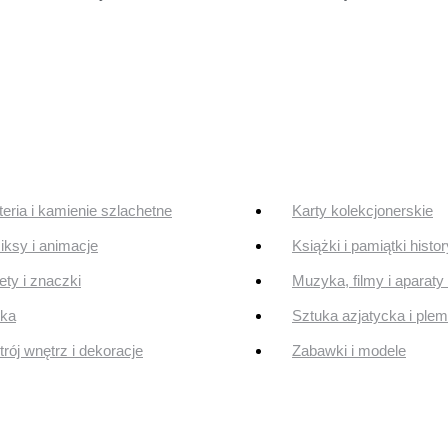
teria i kamienie szlachetne
Karty kolekcjonerskie
ksy i animacje
Książki i pamiątki histo
ty i znaczki
Muzyka, filmy i aparaty 
uka
Sztuka azjatycka i ple
rój wnętrz i dekoracje
Zabawki i modele