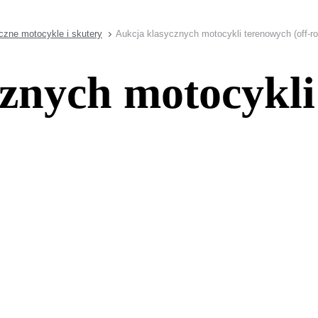
czne motocykle i skutery
Aukcja klasycznych motocykli terenowych (off-ro
znych motocykli