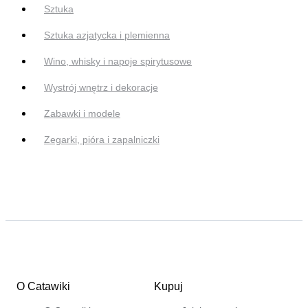
Sztuka
Sztuka azjatycka i plemienna
Wino, whisky i napoje spirytusowe
Wystrój wnętrz i dekoracje
Zabawki i modele
Zegarki, pióra i zapalniczki
O Catawiki
Kupuj