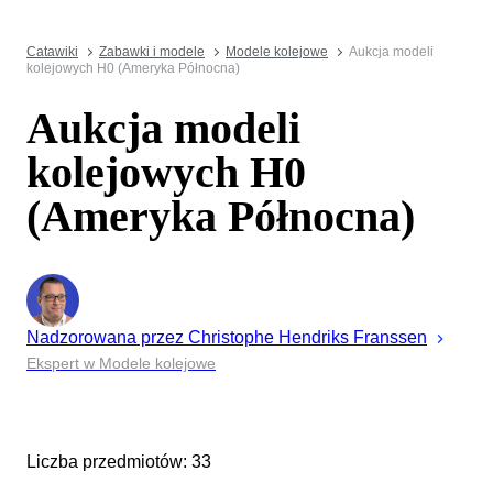
Catawiki
Zabawki i modele
Modele kolejowe
Aukcja modeli
kolejowych H0 (Ameryka Północna)
Aukcja modeli
kolejowych H0
(Ameryka Północna)
Nadzorowana przez
Christophe
Hendriks Franssen
Ekspert w Modele kolejowe
Liczba przedmiotów: 33