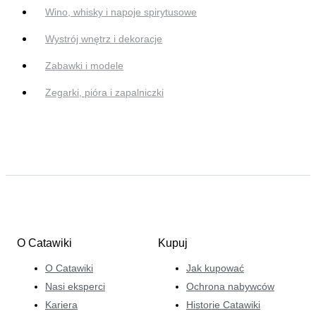
Wino, whisky i napoje spirytusowe
Wystrój wnętrz i dekoracje
Zabawki i modele
Zegarki, pióra i zapalniczki
O Catawiki
Kupuj
O Catawiki
Jak kupować
Nasi eksperci
Ochrona nabywców
Kariera
Historie Catawiki