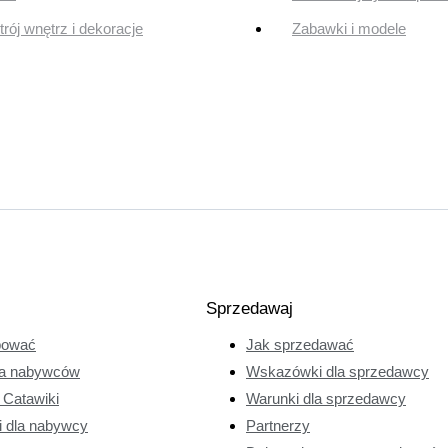
rój wnętrz i dekoracje
Zabawki i modele
Sprzedawaj
pować
Jak sprzedawać
a nabywców
Wskazówki dla sprzedawcy
e Catawiki
Warunki dla sprzedawcy
i dla nabywcy
Partnerzy