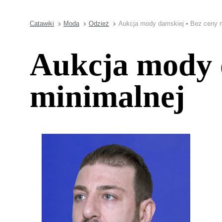
Catawiki
Moda
Odzież
Aukcja mody damskiej • Bez ceny m
Aukcja mody 
minimalnej