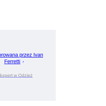
orowana przez
Ivan
Ferretti
kspert w Odzież