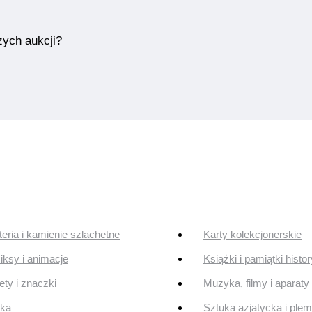
zych aukcji?
teria i kamienie szlachetne
Karty kolekcjonerskie
ksy i animacje
Książki i pamiątki histo
ty i znaczki
Muzyka, filmy i aparaty 
uka
Sztuka azjatycka i ple