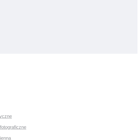
ryczne
fotograficzne
mienna