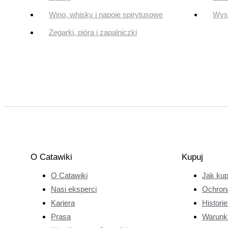
Wino, whisky i napoje spirytusowe
Wyst
Zegarki, pióra i zapalniczki
O Catawiki
Kupuj
O Catawiki
Jak ku
Nasi eksperci
Ochron
Kariera
Histori
Prasa
Warunk