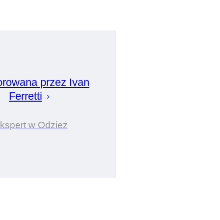
orowana przez
Ivan
Ferretti
kspert w Odzież