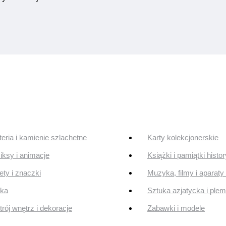
teria i kamienie szlachetne
Karty kolekcjonerskie
ksy i animacje
Książki i pamiątki histo
ty i znaczki
Muzyka, filmy i aparaty 
uka
Sztuka azjatycka i ple
rój wnętrz i dekoracje
Zabawki i modele