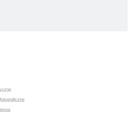
ryczne
fotograficzne
mienna