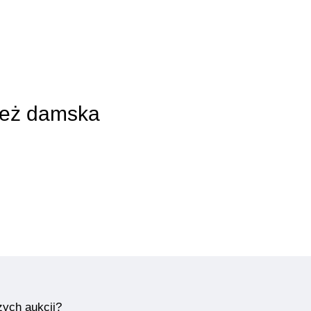
zież damska
zych aukcji?