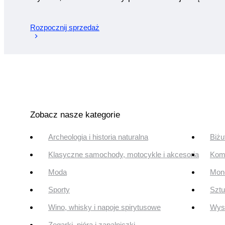
Rozpocznij sprzedaż
Zobacz nasze kategorie
Archeologia i historia naturalna
Biżu
Klasyczne samochody, motocykle i akcesoria
Komi
Moda
Mone
Sporty
Szt
Wino, whisky i napoje spirytusowe
Wyst
Zegarki, pióra i zapalniczki